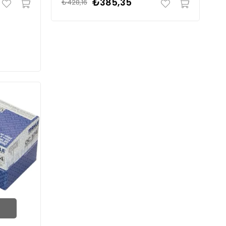
₺385,35
₺428,16