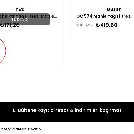
TVS
MAHLE
Tvs Apache Rtr Yağ Filtresi Mahle (Bosch)
OC 574 Mahle Yağ Filtresi
TÜKENDI
₺171,26
₺419,60
₺466,22
E-Bültene kayıt ol fırsat & indirimleri kaçırma!
Gönd