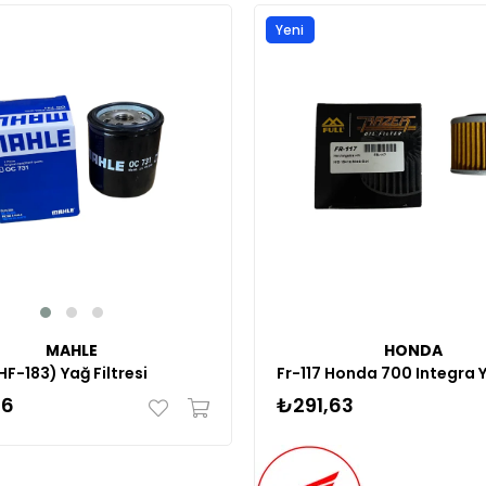
Yeni
Ürün
MAHLE
HONDA
HF-183) Yağ Filtresi
16
₺291,63