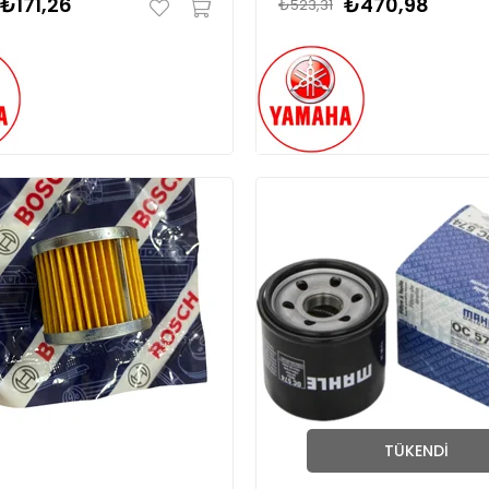
₺171,26
₺470,98
₺523,31
TÜKENDI