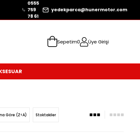
0555
759
yedekparca@hunermotor.com
78 61
Sepetim
0
Üye Girişi
KSESUAR
ına Göre (Z<A)
Stoktakiler