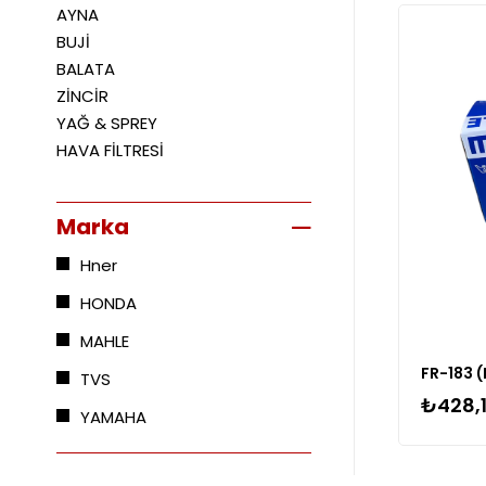
AYNA
Yeni
BUJİ
Ürün
BALATA
ZİNCİR
YAĞ & SPREY
HAVA FİLTRESİ
Marka
Hner
HONDA
MAHLE
FR-183 (
TVS
₺428,
YAMAHA