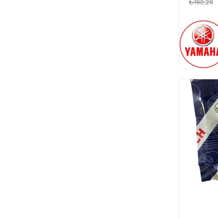
₺190,29