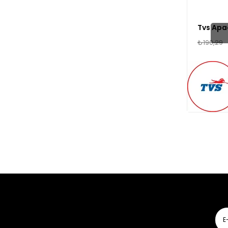
₺190,29