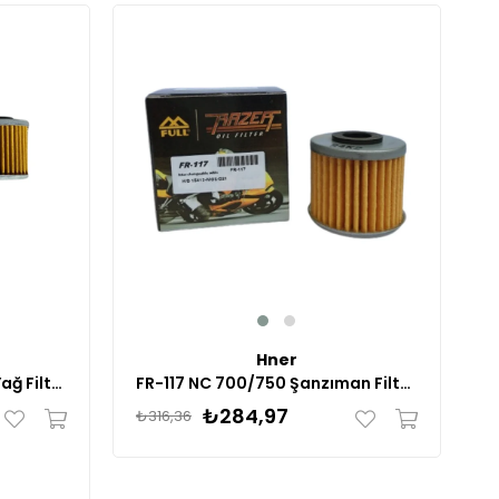
Yeni
Ürün
%10
Hner
FR-117 NC 700/750 Şanzıman Filtresi
Fr-117 Honda 700 Integra Yağ Filtresi
₺284,97
₺316,36