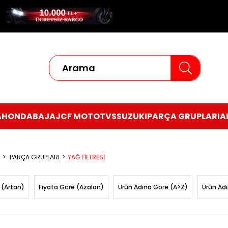
A
HONDA
BAJAJ
CF MOTO
TVS
SUZUKI
PARÇA GRUPLARI
A
PARÇA GRUPLARI
YAĞ FİLTRESİ
 (Artan)
Fiyata Göre (Azalan)
Ürün Adına Göre (A>Z)
Ürün Ad