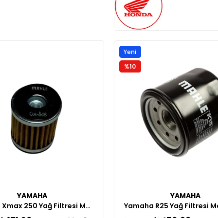
Yeni
Ürün
%10
YAMAHA
YAMAHA
Yamaha Xmax 250 Yağ Filtresi Mahle
Yamaha R25 Yağ Filtresi M